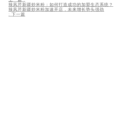
辣风芹新疆炒米粉：如何打造成功的加盟生态系统？
辣风芹新疆炒米粉加速开店，未来增长势头强劲
:
下一篇