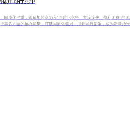
势甩开同行竞争
，同质化严重，很多加盟商陷入“同质化竞争、客流流失、盈利困难”的
持等多方面的核心优势，打破同质化僵局，甩开同行竞争，成为新疆炒米